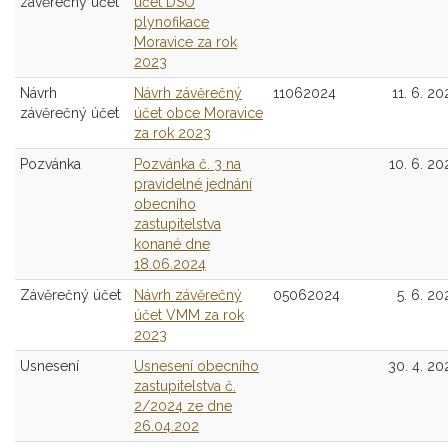
závěrečný účet
účet DSO
plynofikace
Moravice za rok
2023
Návrh
Návrh závěrečný
11062024
11. 6. 20
závěrečný účet
účet obce Moravice
za rok 2023
Pozvánka
Pozvánka č. 3 na
10. 6. 20
pravidelné jednání
obecního
zastupitelstva
konané dne
18.06.2024
Závěrečný účet
Návrh závěrečný
05062024
5. 6. 20
účet VMM za rok
2023
Usnesení
Usnesení obecního
30. 4. 20
zastupitelstva č.
2/2024 ze dne
26.04.202