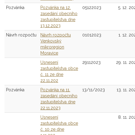
Pozvánka
Pozvánka na 12.
05122023
5. 12. 20
zasedání obecního
zastupitelstva dne
13.12.2023
Návrh rozpočtu
Návrh rozpočtu
01012023
1. 12. 20
Venkovský
mikroregion
Moravice
Usnesení
29112023
29. 11. 20
zastupitelstva obce
č. 11 ze dne
22.11.202
Pozvánka
Pozvánka na 11.
13/11/2023
13. 11. 20
zasedání obecního
zastupitelstva dne
22.11.2023
Usnesení
8. 11. 20
zastupitelstva obce
č. 10 ze dne