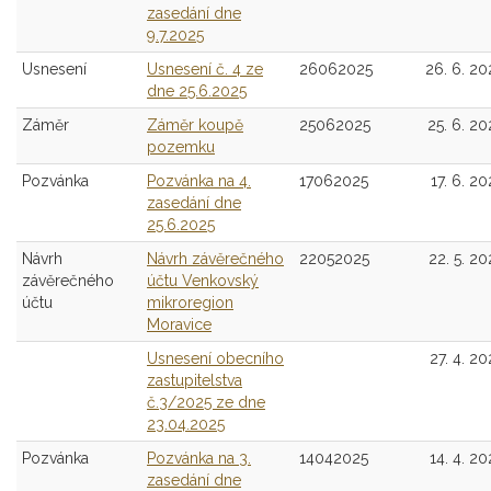
zasedání dne
9.7.2025
Usnesení
Usnesení č. 4 ze
26062025
26. 6. 20
dne 25.6.2025
Záměr
Záměr koupě
25062025
25. 6. 20
pozemku
Pozvánka
Pozvánka na 4.
17062025
17. 6. 20
zasedání dne
25.6.2025
Návrh
Návrh závěrečného
22052025
22. 5. 20
závěrečného
účtu Venkovský
účtu
mikroregion
Moravice
Usnesení obecního
27. 4. 20
zastupitelstva
č.3/2025 ze dne
23.04.2025
Pozvánka
Pozvánka na 3.
14042025
14. 4. 20
zasedání dne