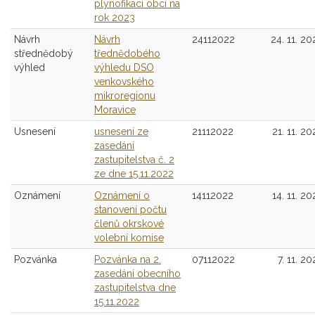
plynofikací obcí na
rok 2023
Návrh
Návrh
24112022
24. 11. 20
střednědobý
třednědobého
výhled
výhledu DSO
venkovského
mikroregionu
Moravice
Usnesení
usnesení ze
21112022
21. 11. 20
zasedání
zastupitelstva č. 2
ze dne 15.11.2022
Oznámení
Oznámení o
14112022
14. 11. 20
stanovení počtu
členů okrskové
volební komise
Pozvánka
Pozvánka na 2.
07112022
7. 11. 2
zasedání obecního
zastupitelstva dne
15.11.2022