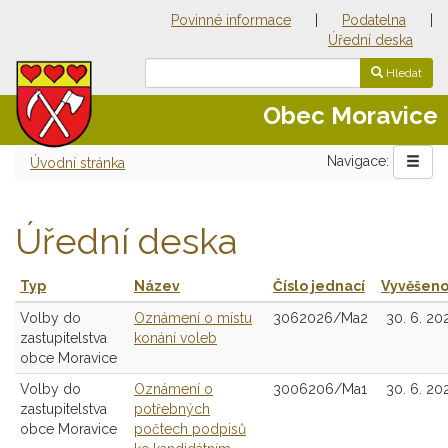
Povinné informace
|
Podatelna
|
Úřední deska
Hledat
Obec Moravice
Navigace:
Úvodní stránka
Úřední deska
Typ
Název
Číslo jednací
Vyvěšen
Volby do
Oznámení o místu
3062026/Ma2
30. 6. 20
zastupitelstva
konání voleb
obce Moravice
Volby do
Oznámení o
3006206/Ma1
30. 6. 20
zastupitelstva
potřebných
obce Moravice
počtech podpisů