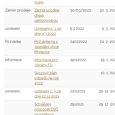
řízení
Záměr prodeje
Záměr prodeje
30/03/2022
30. 3. 20
dřeva
samovýrobou
usnesení
Usnesení č. 1 ze
9.3.2022
9. 3. 20
dne 4.3.2022
Pozvánka
Pozvánka na 1.
24022022
24. 2. 20
zasedání obce
Moravice
Informace
Informace pro
19012022
19. 1. 20
občany FÚ
Svozový plán
10. 1. 20
odpadů na rok
2022
usnesení
usnesení č. 5 ze
22112021
29. 12. 20
dne 22.12.2021
Schválený
2912021
29. 12. 20
rozpočet DSO
plynofikace