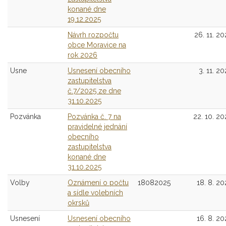
konané dne
19.12.2025
Návrh rozpočtu
26. 11. 20
obce Moravice na
rok 2026
Usne
Usnesení obecního
3. 11. 20
zastupitelstva
č.7/2025 ze dne
31.10.2025
Pozvánka
Pozvánka č. 7 na
22. 10. 20
pravidelné jednání
obecního
zastupitelstva
konané dne
31.10.2025
Volby
Oznámení o počtu
18082025
18. 8. 20
a sídle volebních
okrsků
Usnesení
Usnesení obecního
16. 8. 20