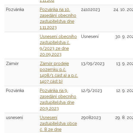
1.11.202
Pozvánka
Pozvánka na 10.
24102023
24. 10. 20
zasedání obecního
zastupitelstva dne
1.11.2023
Usnesení obecního
Usnesení
30. 9. 20
zastupitelstva č.
9/2023 ze dne
20.09.2023
Záměr
Záměr prodeje
13/09/2023
13. 9. 20
pozemku p.č.
1408/1 část a) a p.č.
1407 část b)
Pozvánka
Pozvánka na 9.
12/9/2023
12. 9. 20
zasedání obecního
zastupitelstva dne
20.9.2023
usnesení
Usnesení
29082023
29. 8. 20
zastupitelstva obce
č. 8 ze dne