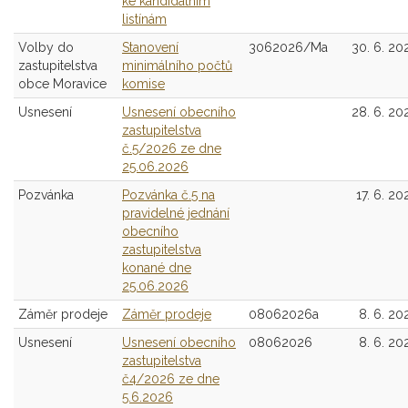
ke kandidátním
listínám
Volby do
Stanovení
3062026/Ma
30. 6. 20
zastupitelstva
minimálního počtů
obce Moravice
komise
Usnesení
Usnesení obecního
28. 6. 20
zastupitelstva
č.5/2026 ze dne
25.06.2026
Pozvánka
Pozvánka č.5 na
17. 6. 20
pravidelné jednání
obecního
zastupitelstva
konané dne
25.06.2026
Záměr prodeje
Záměr prodeje
08062026a
8. 6. 20
Usnesení
Usnesení obecního
08062026
8. 6. 20
zastupitelstva
č4/2026 ze dne
5.6.2026