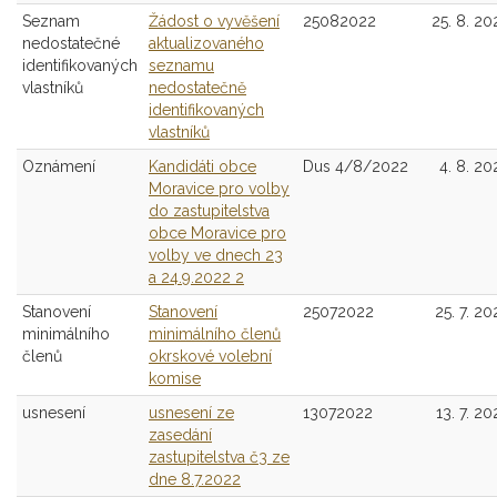
Seznam
Žádost o vyvěšení
25082022
25. 8. 20
nedostatečné
aktualizovaného
identifikovaných
seznamu
vlastníků
nedostatečně
identifikovaných
vlastníků
Oznámení
Kandidáti obce
Dus 4/8/2022
4. 8. 20
Moravice pro volby
do zastupitelstva
obce Moravice pro
volby ve dnech 23
a 24.9.2022 2
Stanovení
Stanovení
25072022
25. 7. 20
minimálního
minimálního členů
členů
okrskové volební
komise
usnesení
usnesení ze
13072022
13. 7. 20
zasedání
zastupitelstva č3 ze
dne 8.7.2022