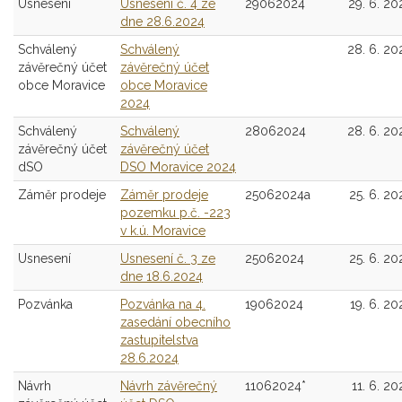
Usnesení
Usnesení č. 4 ze
29062024
29. 6. 20
dne 28.6.2024
Schválený
Schválený
28. 6. 20
závěrečný účet
závěrečný účet
obce Moravice
obce Moravice
2024
Schválený
Schválený
28062024
28. 6. 20
závěrečný účet
závěrečný účet
dSO
DSO Moravice 2024
Záměr prodeje
Záměr prodeje
25062024a
25. 6. 20
pozemku p.č. -223
v k.ú. Moravice
Usnesení
Usnesení č. 3 ze
25062024
25. 6. 20
dne 18.6.2024
Pozvánka
Pozvánka na 4.
19062024
19. 6. 20
zasedání obecního
zastupitelstva
28.6.2024
Návrh
Návrh závěrečný
11062024*
11. 6. 20