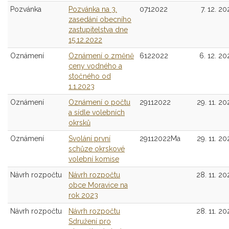
Pozvánka
Pozvánka na 3.
0712022
7. 12. 20
zasedání obecního
zastupitelstva dne
15.12.2022
Oznámení
Oznámení o změně
6122022
6. 12. 20
ceny vodného a
stočného od
1.1.2023
Oznámení
Oznámení o počtu
29112022
29. 11. 20
a sídle volebních
okrsků
Oznámení
Svolání první
29112022Ma
29. 11. 20
schůze okrskové
volební komise
Návrh rozpočtu
Návrh rozpočtu
28. 11. 20
obce Moravice na
rok 2023
Návrh rozpočtu
Návrh rozpočtu
28. 11. 20
Sdružení pro