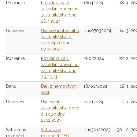
Pozvánka
Pozvánka na 2.
18042024
18. 4. 20
zasedání obecního
zastupitelstva dne
26.4.2024
Usnesení
Usnesení obecního
Dus07032024
14. 3. 20
zastupitelstva č.
1/2024 ze dne
07.03.2024
Pozvánka
Pozvánka na 1.
28022024
28. 2. 20
zasedání obecního
zastupitelstva dne
7.3.2024
Daně
Daň z nemovitých
18/01/2024
18. 1. 20
věcí
Usnesení
Usnesení
02012024
2. 1. 20
zastupitelstva obce
č. 13 ze dne
27.12.2023
Schválený
Schválený
Dus30122023
30. 12. 20
rozpočet
rozpočet DSO