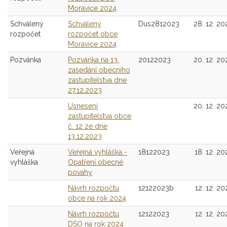
Moravice 2024
Schválený
Schválený
Dus2812023
28. 12. 20
rozpočet
rozpočet obce
Moravice 2024
Pozvánka
Pozvánka na 13.
20122023
20. 12. 20
zasedání obecního
zastupitelstva dne
27.12.2023
Usnesení
20. 12. 20
zastupitelstva obce
č. 12 ze dne
13.12.2023
Veřejná
Veřejná vyhláška -
18122023
18. 12. 20
vyhláška
Opatření obecné
povahy
Návrh rozpočtu
12122023b
12. 12. 20
obce na rok 2024
Návrh rozpočtu
12122023
12. 12. 20
DSO na rok 2024