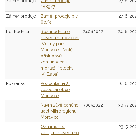
Záměr prodeje
Záměr prodeje
27. 6. 20
1889/7
Záměr prodeje
Záměr prodeje p.c.
27. 6. 20
80/3
Rozhodnutí
Rozhnodnutí o
24062022
24. 6. 20
stavebním povolení
„Větrný park
Moravice - Melč -
přístupové
komunikace a
montážní plochy,
IV. Etapa“
Pozvánka
Pozvánka na 2.
16. 6. 20
zasedání obce
Moravice
Návrh závěrečného
30052022
30. 5. 20
účet Mikroregionu
Moravice
Oznámení o
23. 5. 20
zahájení stavebního