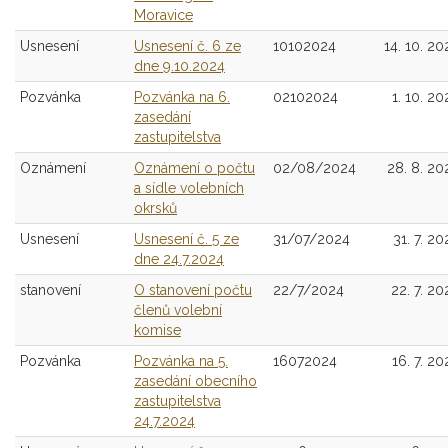
Moravice
Usnesení
Usnesení č. 6 ze
10102024
14. 10. 20
dne 9.10.2024
Pozvánka
Pozvánka na 6.
02102024
1. 10. 20
zasedání
zastupitelstva
Oznámení
Oznámení o počtu
02/08/2024
28. 8. 20
a sídle volebních
okrsků
Usnesení
Usnesení č. 5 ze
31/07/2024
31. 7. 20
dne 24.7.2024
stanovení
O stanovení počtu
22/7/2024
22. 7. 20
členů volební
komise
Pozvánka
Pozvánka na 5.
16072024
16. 7. 20
zasedání obecního
zastupitelstva
24.7.2024