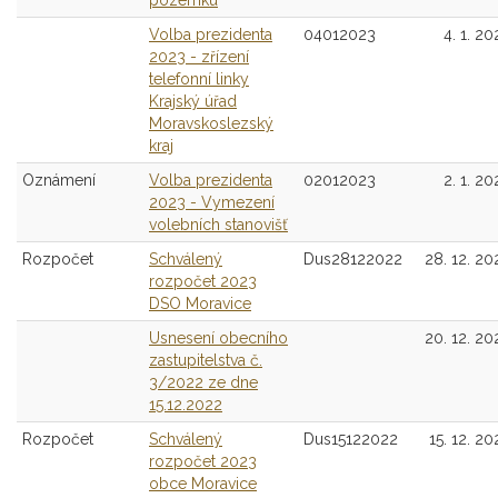
pozemku
Volba prezidenta
04012023
4. 1. 20
2023 - zřízení
telefonní linky
Krajský úřad
Moravskoslezský
kraj
Oznámení
Volba prezidenta
02012023
2. 1. 20
2023 - Vymezení
volebních stanovišť
Rozpočet
Schválený
Dus28122022
28. 12. 20
rozpočet 2023
DSO Moravice
Usnesení obecního
20. 12. 20
zastupitelstva č.
3/2022 ze dne
15.12.2022
Rozpočet
Schválený
Dus15122022
15. 12. 20
rozpočet 2023
obce Moravice