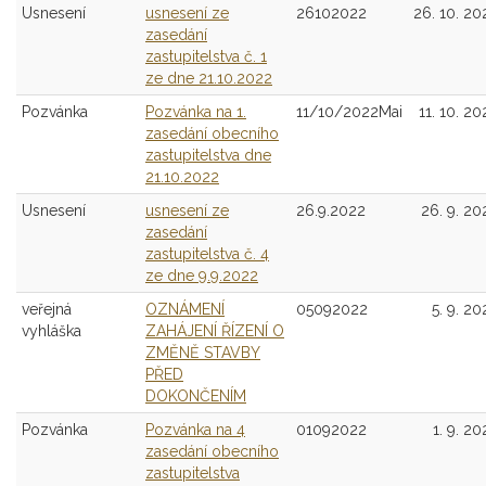
Usnesení
usnesení ze
26102022
26. 10. 20
zasedání
zastupitelstva č. 1
ze dne 21.10.2022
Pozvánka
Pozvánka na 1.
11/10/2022Mai
11. 10. 20
zasedání obecního
zastupitelstva dne
21.10.2022
Usnesení
usnesení ze
26.9.2022
26. 9. 20
zasedání
zastupitelstva č. 4
ze dne 9.9.2022
veřejná
OZNÁMENÍ
05092022
5. 9. 20
vyhláška
ZAHÁJENÍ ŘÍZENÍ O
ZMĚNĚ STAVBY
PŘED
DOKONČENÍM
Pozvánka
Pozvánka na 4
01092022
1. 9. 20
zasedání obecního
zastupitelstva