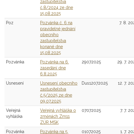
zastupitelstva
č.8/2024 ze dne
15.08.2025
Poz
Pozvánka č. 6 na
7. 8. 20
pravidelné jednání
obecního
zastupitelstva
konané dne
15.08.2025
Pozvánka
Pozvánka na 6.
29072025
29. 7. 20
zasedání dne
6.8.2025
Usnesení
Usnesení obecního
Dus12072025
12. 7. 20
zastupitelstva
č.5/2025 ze dne
09.07.2025
Veřejná
Veřejná vyhláška o
07072025
7. 7. 2
vyhláška
změnách Zm11
ZÚR MSK
Pozvánka
Pozvánka na 5.
01072025
1. 7. 2