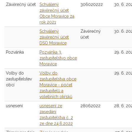
Závěrečný účet
Schválený
306020222
30. 6. 20
závěrečný účet
Obce Moravice za
rok 2021
Schválený
Závěrečný
30. 6. 20
závěrečný účet
účet
DSO Moravice
Pozvánka
Pozvánka 3.
29. 6. 20
zastupitelstvo obce
Moravice
Volby do
Volby do
29. 6. 20
zastupitelstev
zastupitelstva obce
obcí
Moravice - počet
zastupitelů a
volebních okrsků
usnesení
usnesení ze
28062022
28. 6. 20
zasedání
zastupitelstva č. 2
ze dne 24.6.2022