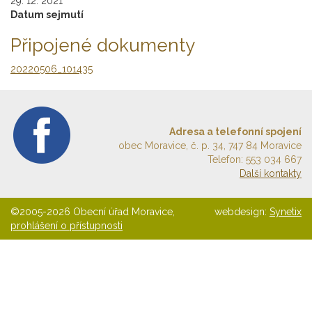
29. 12. 2021
Datum sejmutí
Připojené dokumenty
20220506_101435
Adresa a telefonní spojení
obec Moravice, č. p. 34, 747 84 Moravice
Telefon: 553 034 667
Další kontakty
©2005-2026 Obecní úřad Moravice,
webdesign:
Synetix
prohlášení o přístupnosti