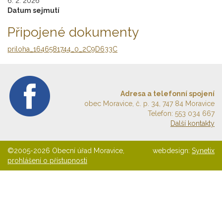
6. 2. 2026
Datum sejmutí
Připojené dokumenty
priloha_1646581744_0_2C9D633C
Adresa a telefonní spojení
obec Moravice, č. p. 34, 747 84 Moravice
Telefon: 553 034 667
Další kontakty
©2005-2026 Obecní úřad Moravice,
webdesign:
Synetix
prohlášení o přístupnosti