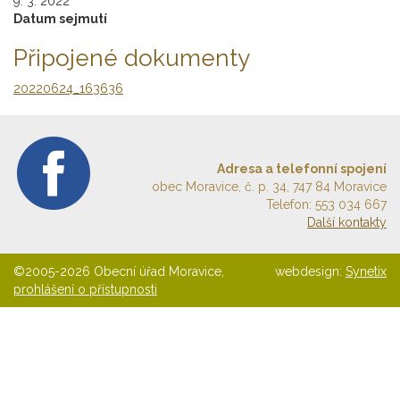
9. 3. 2022
Datum sejmutí
Připojené dokumenty
20220624_163636
Adresa a telefonní spojení
obec Moravice, č. p. 34, 747 84 Moravice
Telefon: 553 034 667
Další kontakty
©2005-2026 Obecní úřad Moravice,
webdesign:
Synetix
prohlášení o přístupnosti