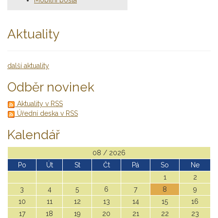
Mobilní pošta
Aktuality
další aktuality
Odběr novinek
Aktuality v RSS
Úřední deska v RSS
Kalendář
08 / 2026
Po
Út
St
Čt
Pá
So
Ne
1
2
3
4
5
6
7
8
9
10
11
12
13
14
15
16
17
18
19
20
21
22
23