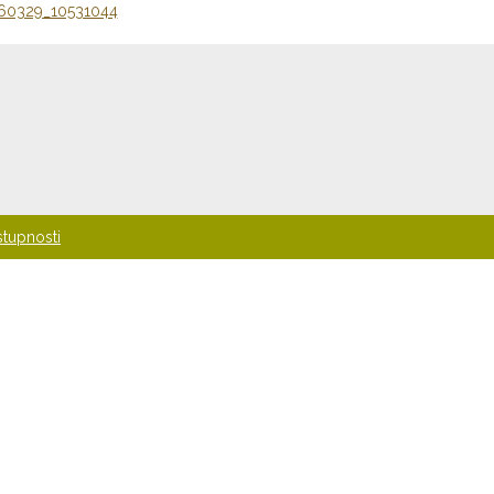
60329_10531044
stupnosti