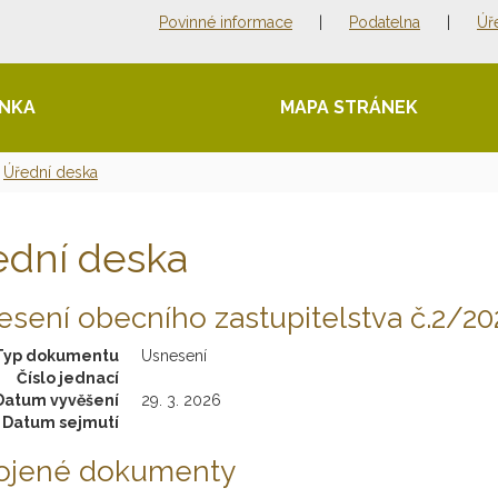
Povinné informace
|
Podatelna
|
Úř
ÁNKA
MAPA STRÁNEK
Úřední deska
ední deska
sení obecního zastupitelstva č.2/20
Typ dokumentu
Usnesení
Číslo jednací
Datum vyvěšení
29. 3. 2026
Datum sejmutí
pojené dokumenty