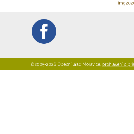
img202
©2005-2026 Obecní úřad Moravice,
prohlášení o pří