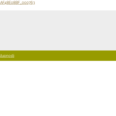
AF48E08BF_000763
stupnosti