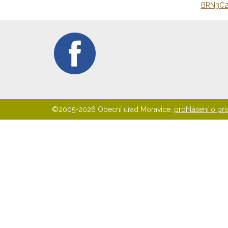
BRN3C2
©2005-2026 Obecní úřad Moravice,
prohlášení o pří