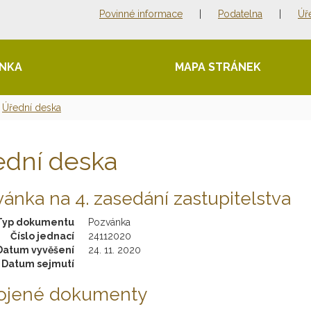
Povinné informace
|
Podatelna
|
Úř
ÁNKA
MAPA STRÁNEK
Úřední deska
ední deska
ánka na 4. zasedání zastupitelstva
Typ dokumentu
Pozvánka
Číslo jednací
24112020
Datum vyvěšení
24. 11. 2020
Datum sejmutí
pojené dokumenty