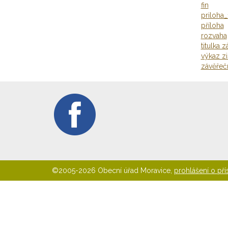
fin
priloha
příloha
rozvaha
titulka 
výkaz zi
závěřeč
©2005-2026 Obecní úřad Moravice,
prohlášení o pří