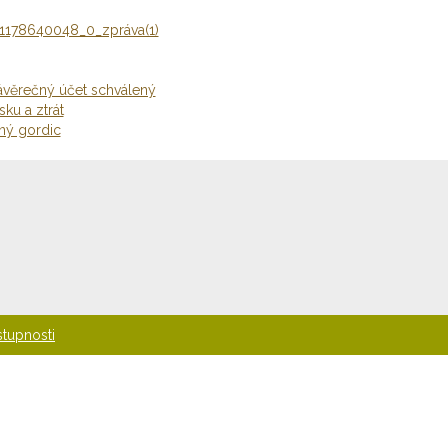
_1178640048_0_zpráva(1)
závěrečný účet schválený
sku a ztrát
ný gordic
stupnosti