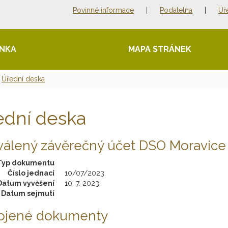
Povinné informace
|
Podatelna
|
Úř
ÁNKA
MAPA STRÁNEK
Úřední deska
ední deska
válený závěrečný účet DSO Moravice
Typ dokumentu
Číslo jednací
10/07/2023
Datum vyvěšení
10. 7. 2023
Datum sejmutí
pojené dokumenty