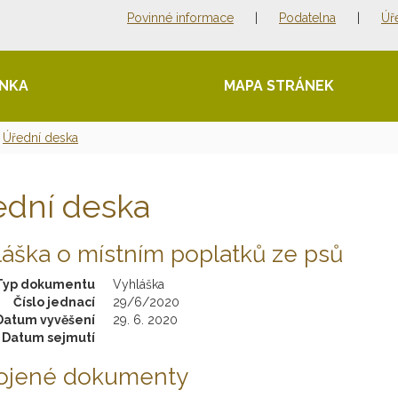
Povinné informace
|
Podatelna
|
Úř
ÁNKA
MAPA STRÁNEK
Úřední deska
ední deska
áška o místním poplatků ze psů
Typ dokumentu
Vyhláška
Číslo jednací
29/6/2020
Datum vyvěšení
29. 6. 2020
Datum sejmutí
pojené dokumenty