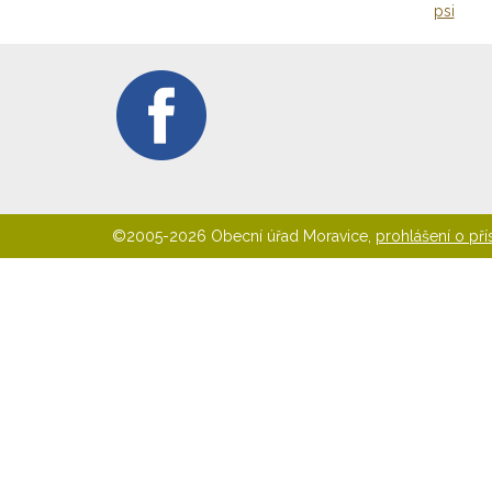
psi
©2005-2026 Obecní úřad Moravice,
prohlášení o pří