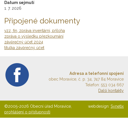
Datum sejmutí
1. 7. 2026
Připojené dokumenty
vzz, fin, zpráva inventární, příloha
zpráva o výsledku přezkoumání
závěrečný účet 2024
titulka závěrečný účet
Adresa a telefonní spojení
obec Moravice, č. p. 34, 747 84 Moravice
Telefon: 553 034 667
Další kontakty
©2005-2026 Obecní úřad Moravice,
webdesign:
Synetix
prohlášení o přístupnosti